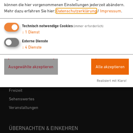
können die hier vorgenommenen Einstellungen jederzeit abändern.
Mehr dazu erfahren Sie hier:
Datenschutzerklärung
/
Impressum
.
Technisch notwendige Cookies
(immer erforderlich)
↓
1
Dienst
Externe Dienste
↓
4
Dienste
URLAUB & FREIZEIT
Ausgewählte akzeptieren
Alle akzeptieren
Radfahren
Realisiert mit Klaro!
Wandern
Freizeit
Sehenswertes
Veranstaltungen
ÜBERNACHTEN & EINKEHREN