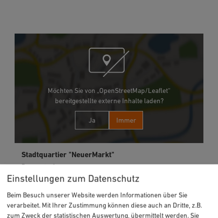
Möchten Sie von „OpenStreetMap/Leaflet“
bereitgestellte externe Inhalte laden?
Ja
Immer
Stadtquartier "NeuerMarkt"
Dammstr. 1
92318 Neumarkt i.d.OPf.
Einstellungen zum Datenschutz
Beim Besuch unserer Website werden Informationen über Sie
09181 909-18000
verarbeitet. Mit Ihrer Zustimmung können diese auch an Dritte, z.B.
zum Zweck der statistischen Auswertung, übermittelt werden. Sie