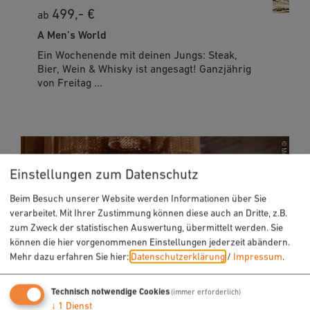
499,- €
ab
A Men’s World
Ein Wochenende mit deinen Jungs: Steak,
Bier, Wein & Whisky ist angesagt! Ganzjährig
von Freitag ...
Einstellungen zum Datenschutz
Beim Besuch unserer Website werden Informationen über Sie
verarbeitet. Mit Ihrer Zustimmung können diese auch an Dritte, z.B.
zum Zweck der statistischen Auswertung, übermittelt werden. Sie
können die hier vorgenommenen Einstellungen jederzeit abändern.
Mehr dazu erfahren Sie hier:
Datenschutzerklärung
/
Impressum
.
Technisch notwendige Cookies
(immer erforderlich)
↓
1
Dienst