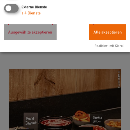
Externe Dienste
↓
4
Dienste
489,- €
ab
Ladies Only
Ausgewählte akzeptieren
Alle akzeptieren
Ein Wochenende mit deinen Mädels & einfach
das Leben genießen! Ganzjährig von Freitag
bis ...
Realisiert mit Klaro!