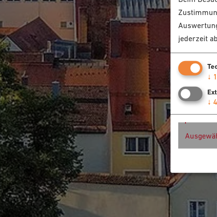
Zustimmung
Auswertung
jederzeit a
Te
↓
Ex
↓
Ausgewäh