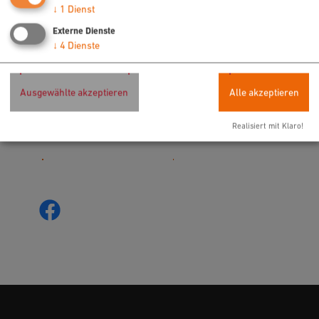
↓
1
Dienst
bereitgestellte externe Inhalte laden?
Externe Dienste
Ja
Immer
↓
4
Dienste
"Spices"
Ausgewählte akzeptieren
Alle akzeptieren
Hallertorstr. 19
92318 Neumarkt
Realisiert mit Klaro!
09181 907990