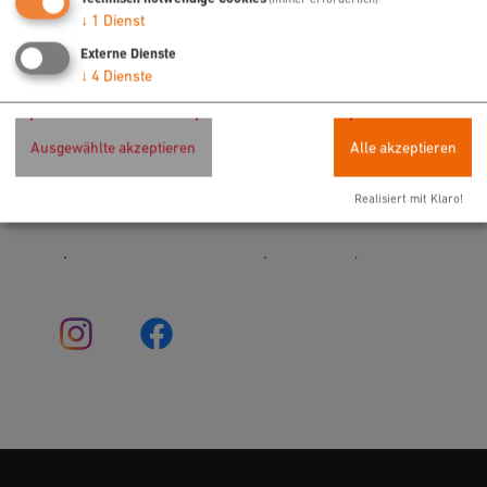
Möchten Sie von „OpenStreetMap/Leaflet“
↓
1
Dienst
bereitgestellte externe Inhalte laden?
Externe Dienste
Ja
Immer
↓
4
Dienste
Ausgewählte akzeptieren
Alle akzeptieren
Pizzeria Venezia GmbH
Kastengasse 6
92318 Neumarkt
Realisiert mit Klaro!
09181 905375