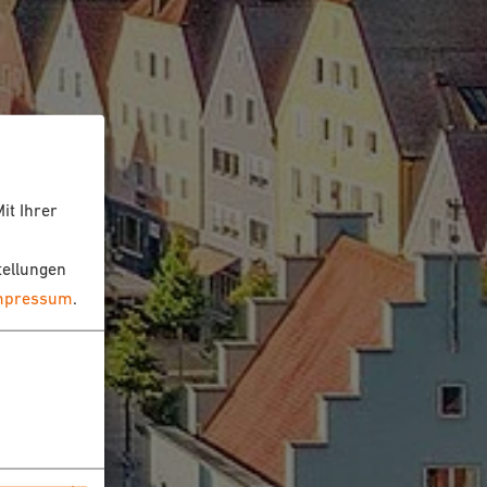
it Ihrer
tellungen
mpressum
.