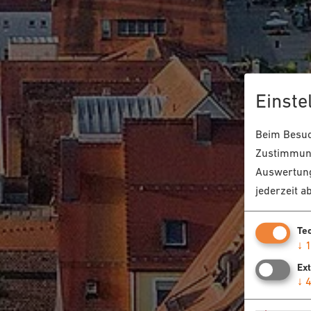
Einste
Beim Besuch
Zustimmung
Auswertung
jederzeit a
Te
↓
Ex
↓