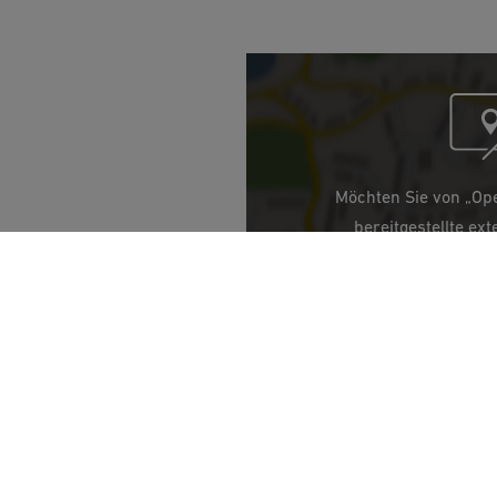
Möchten Sie von „Op
bereitgestellte ext
Ja