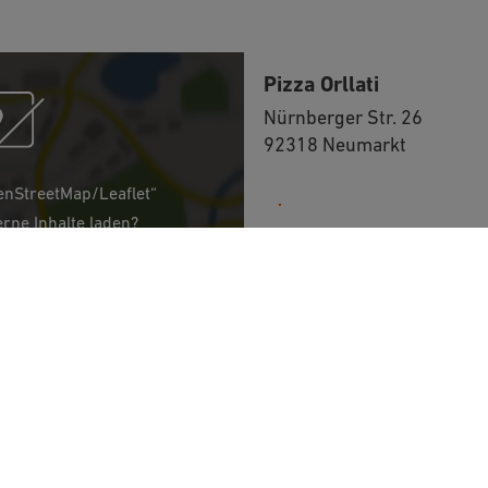
Pizza Orllati
Nürnberger Str. 26
92318 Neumarkt
enStreetMap/Leaflet“
09181 440505
erne Inhalte laden?
Immer