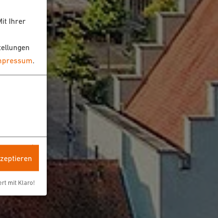
it Ihrer
tellungen
mpressum
.
kzeptieren
ert mit Klaro!