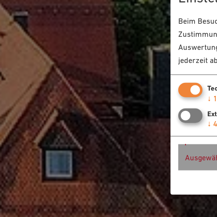
Beim Besuch
Zustimmung
Auswertung
jederzeit a
Te
↓
Ex
↓
Ausgewäh