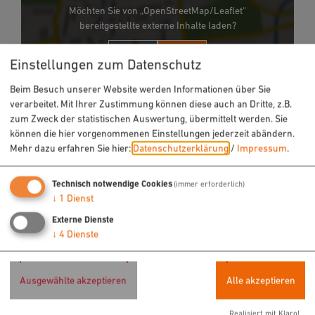
Möchten Sie von „OpenStreetMap/Leaflet“
bereitgestellte externe Inhalte laden?
Ja
Immer
Einstellungen zum Datenschutz
Beim Besuch unserer Website werden Informationen über Sie
Lounge & Restaurant W3
verarbeitet. Mit Ihrer Zustimmung können diese auch an Dritte, z.B.
zum Zweck der statistischen Auswertung, übermittelt werden. Sie
Ingolstädter Straße 16
können die hier vorgenommenen Einstellungen jederzeit abändern.
92318 Neumarkt
Mehr dazu erfahren Sie hier:
Datenschutzerklärung
/
Impressum
.
09181 6982489
Technisch notwendige Cookies
(immer erforderlich)
↓
1
Dienst
Externe Dienste
↓
4
Dienste
Ausgewählte akzeptieren
Alle akzeptieren
Realisiert mit Klaro!