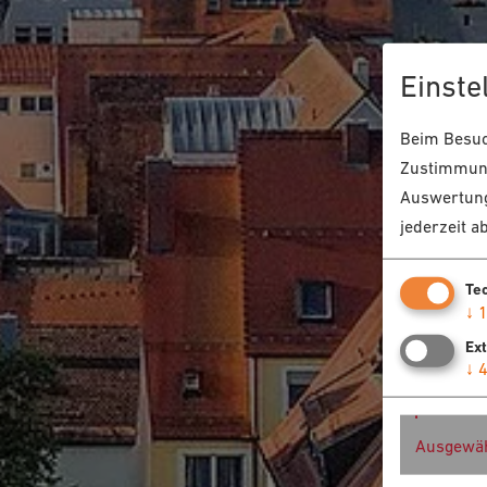
Einste
Beim Besuch
Zustimmung
Auswertung
jederzeit a
Te
↓
Ex
↓
Ausgewäh