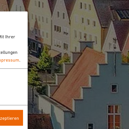
it Ihrer
tellungen
mpressum
.
kzeptieren