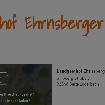
thof Ehrnsberger
Landgasthof Ehrnsberg
St. Georg Straße 3
92348 Berg-Loderbach
enStreetMap/Leaflet“
09181 32531
erne Inhalte laden?