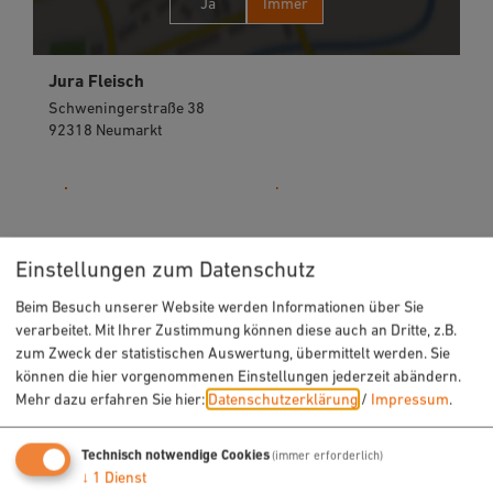
Ja
Immer
Jura Fleisch
Schweningerstraße 38
92318 Neumarkt
09181 2991153
Einstellungen zum Datenschutz
Beim Besuch unserer Website werden Informationen über Sie
verarbeitet. Mit Ihrer Zustimmung können diese auch an Dritte, z.B.
zum Zweck der statistischen Auswertung, übermittelt werden. Sie
können die hier vorgenommenen Einstellungen jederzeit abändern.
Mehr dazu erfahren Sie hier:
Datenschutzerklärung
/
Impressum
.
URLAUB & FREIZEIT
Technisch notwendige Cookies
(immer erforderlich)
↓
1
Dienst