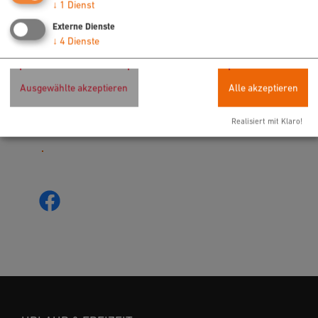
bereitgestellte externe Inhalte laden?
↓
1
Dienst
Externe Dienste
Ja
Immer
↓
4
Dienste
Koa Dahoam
Ausgewählte akzeptieren
Alle akzeptieren
Weiherstr. 12 a
92318 Neumarkt
Realisiert mit Klaro!
0 0