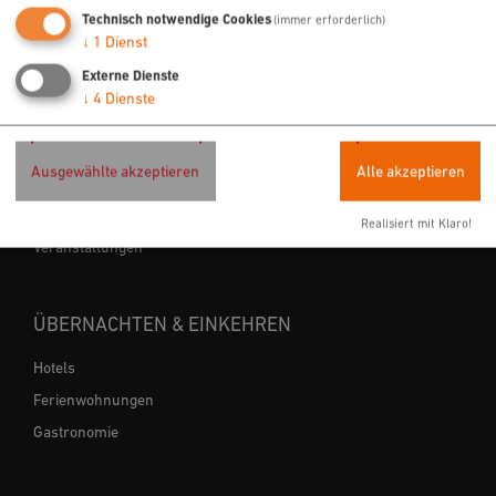
Technisch notwendige Cookies
(immer erforderlich)
↓
1
Dienst
URLAUB & FREIZEIT
Externe Dienste
↓
4
Dienste
Radfahren
Wandern
Ausgewählte akzeptieren
Alle akzeptieren
Freizeit
Sehenswertes
Realisiert mit Klaro!
Veranstaltungen
ÜBERNACHTEN & EINKEHREN
Hotels
Ferienwohnungen
Gastronomie