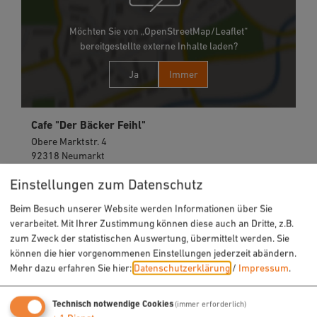
Möchten Sie von „OpenStreetMap/Leaflet“
bereitgestellte externe Inhalte laden?
Ja
Immer
Cafe "Der Bäcker Feihl"
Obere Marktstr. 4
92318 Neumarkt
Einstellungen zum Datenschutz
09181 20261
Beim Besuch unserer Website werden Informationen über Sie
verarbeitet. Mit Ihrer Zustimmung können diese auch an Dritte, z.B.
zum Zweck der statistischen Auswertung, übermittelt werden. Sie
können die hier vorgenommenen Einstellungen jederzeit abändern.
Mehr dazu erfahren Sie hier:
Datenschutzerklärung
/
Impressum
.
Technisch notwendige Cookies
(immer erforderlich)
URLAUB & FREIZEIT