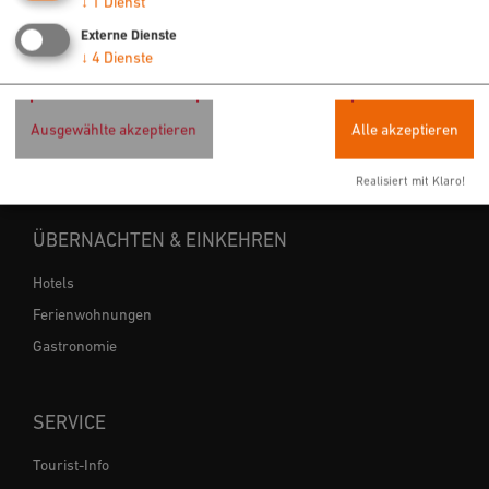
↓
1
Dienst
Externe Dienste
Radfahren
↓
4
Dienste
Wandern
Freizeit
Ausgewählte akzeptieren
Alle akzeptieren
Sehenswertes
Veranstaltungen
Realisiert mit Klaro!
ÜBERNACHTEN & EINKEHREN
Hotels
Ferienwohnungen
Gastronomie
SERVICE
Tourist-Info