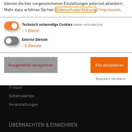
können die hier vorgenommenen Einstellungen jederzeit abändern.
Mehr dazu erfahren Sie hier:
Datenschutzerklärung
/
Impressum
.
Technisch notwendige Cookies
(immer erforderlich)
↓
1
Dienst
Externe Dienste
↓
4
Dienste
URLAUB & FREIZEIT
Ausgewählte akzeptieren
Alle akzeptieren
Radfahren
Wandern
Realisiert mit Klaro!
Freizeit
Sehenswertes
Veranstaltungen
ÜBERNACHTEN & EINKEHREN