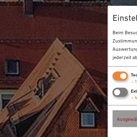
Einste
Beim Besuch
Zustimmung
Auswertung
jederzeit a
Te
↓
Ex
↓
Ausgewäh