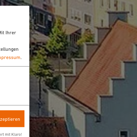
it Ihrer
tellungen
mpressum
.
kzeptieren
ert mit Klaro!