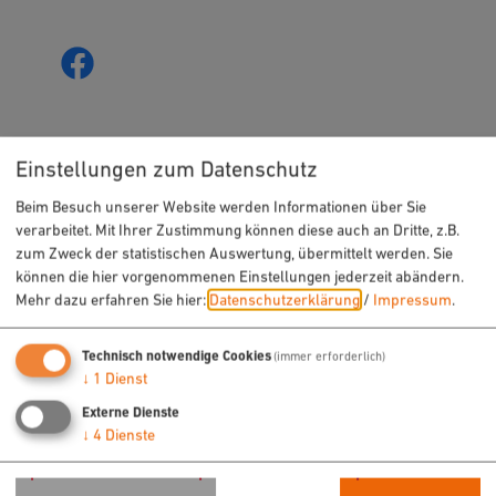
Einstellungen zum Datenschutz
Beim Besuch unserer Website werden Informationen über Sie
verarbeitet. Mit Ihrer Zustimmung können diese auch an Dritte, z.B.
URLAUB & FREIZEIT
zum Zweck der statistischen Auswertung, übermittelt werden. Sie
können die hier vorgenommenen Einstellungen jederzeit abändern.
Radfahren
Mehr dazu erfahren Sie hier:
Datenschutzerklärung
/
Impressum
.
Wandern
Technisch notwendige Cookies
(immer erforderlich)
Freizeit
↓
1
Dienst
Sehenswertes
Externe Dienste
Veranstaltungen
↓
4
Dienste