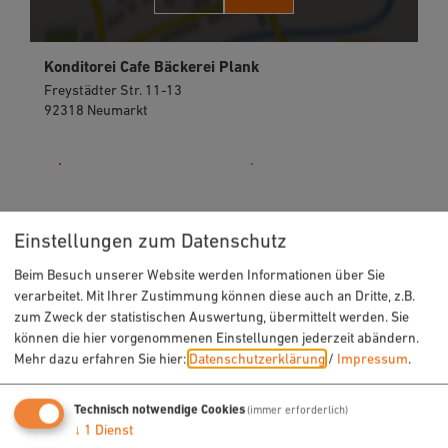
Konditorei Cafe Bäckerei Plank
Freystädter Str. 11-13
92318 Neumarkt
09181 4640370
Einstellungen zum Datenschutz
Beim Besuch unserer Website werden Informationen über Sie
verarbeitet. Mit Ihrer Zustimmung können diese auch an Dritte, z.B.
zum Zweck der statistischen Auswertung, übermittelt werden. Sie
können die hier vorgenommenen Einstellungen jederzeit abändern.
Mehr dazu erfahren Sie hier:
Datenschutzerklärung
/
Impressum
.
URLAUB & FREIZEIT
Technisch notwendige Cookies
(immer erforderlich)
↓
1
Dienst
Radfahren