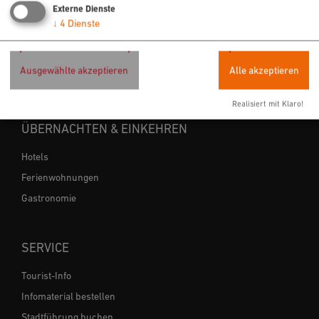
Externe Dienste
Wandern
↓
4
Dienste
Freizeit
Sehenswertes
Ausgewählte akzeptieren
Alle akzeptieren
Veranstaltungen
Realisiert mit Klaro!
ÜBERNACHTEN & EINKEHREN
Hotels
Ferienwohnungen
Gastronomie
SERVICE
Tourist-Info
Infomaterial bestellen
Stadtführung buchen