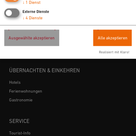
URLAUB & FREIZEIT
↓
1
Dienst
Externe Dienste
Radfahren
↓
4
Dienste
Wandern
Freizeit
Ausgewählte akzeptieren
Alle akzeptieren
Sehenswertes
Veranstaltungen
Realisiert mit Klaro!
ÜBERNACHTEN & EINKEHREN
Hotels
Ferienwohnungen
Gastronomie
SERVICE
Tourist-Info