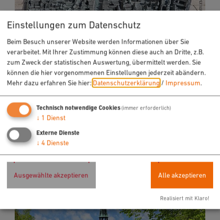
Einstellungen zum Datenschutz
Beim Besuch unserer Website werden Informationen über Sie
verarbeitet. Mit Ihrer Zustimmung können diese auch an Dritte, z.B.
zum Zweck der statistischen Auswertung, übermittelt werden. Sie
können die hier vorgenommenen Einstellungen jederzeit abändern.
Mehr dazu erfahren Sie hier:
Datenschutzerklärung
/
Impressum
.
Führungen und Exkursionen
Ganzjährig buchbar
Technisch notwendige Cookies
(immer erforderlich)
Ihre Themenführung auf Wunsch
↓
1
Dienst
Spezialstadtführung auf Anfrage
Externe Dienste
↓
4
Dienste
Ausgewählte akzeptieren
Alle akzeptieren
Realisiert mit Klaro!