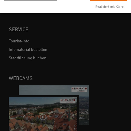
Ferienwohnungen
Realisiert mit Klaro!
Gastronomie
SERVICE
Tourist-Info
Infomaterial bestellen
Stadtführung buchen
WEBCAMS