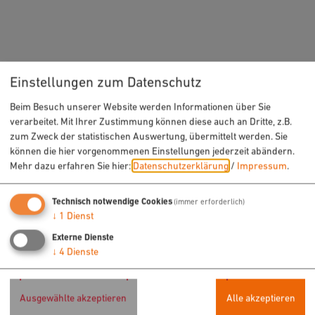
Einstellungen zum Datenschutz
Beim Besuch unserer Website werden Informationen über Sie
URLAUB & FREIZEIT
verarbeitet. Mit Ihrer Zustimmung können diese auch an Dritte, z.B.
zum Zweck der statistischen Auswertung, übermittelt werden. Sie
Radfahren
können die hier vorgenommenen Einstellungen jederzeit abändern.
Wandern
Mehr dazu erfahren Sie hier:
Datenschutzerklärung
/
Impressum
.
Freizeit
Sehenswertes
Technisch notwendige Cookies
(immer erforderlich)
↓
1
Dienst
Veranstaltungen
Externe Dienste
↓
4
Dienste
ÜBERNACHTEN & EINKEHREN
Hotels
Ausgewählte akzeptieren
Alle akzeptieren