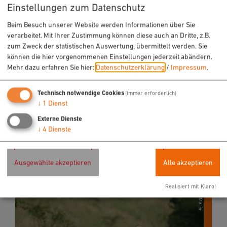
Einstellungen zum Datenschutz
Amt für Touristik - Tourist-Information
Beim Besuch unserer Website werden Informationen über Sie
Rathausplatz 1
verarbeitet. Mit Ihrer Zustimmung können diese auch an Dritte, z.B.
92318 Neumarkt
zum Zweck der statistischen Auswertung, übermittelt werden. Sie
können die hier vorgenommenen Einstellungen jederzeit abändern.
Mehr dazu erfahren Sie hier:
Datenschutzerklärung
/
Impressum
.
09181 255-125
Technisch notwendige Cookies
(immer erforderlich)
↓
1
Dienst
Startpunkt der einzelnen Routen ist der
Externe Dienste
Parkplatz Lengenbachtal zwischen Höhenberg und
↓
4
Dienste
Helena
Ausgewählte akzeptieren
Alle akzeptieren
Realisiert mit Klaro!