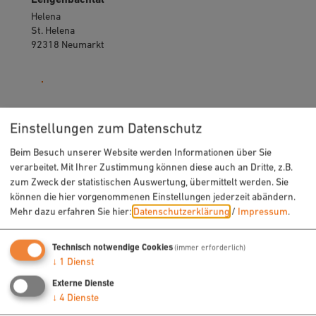
Helena
St. Helena
92318 Neumarkt
09181 255-125
Einstellungen zum Datenschutz
Beim Besuch unserer Website werden Informationen über Sie
verarbeitet. Mit Ihrer Zustimmung können diese auch an Dritte, z.B.
zum Zweck der statistischen Auswertung, übermittelt werden. Sie
können die hier vorgenommenen Einstellungen jederzeit abändern.
URLAUB & FREIZEIT
Mehr dazu erfahren Sie hier:
Datenschutzerklärung
/
Impressum
.
Radfahren
Technisch notwendige Cookies
(immer erforderlich)
Wandern
↓
1
Dienst
Freizeit
Externe Dienste
Sehenswertes
↓
4
Dienste
Veranstaltungen