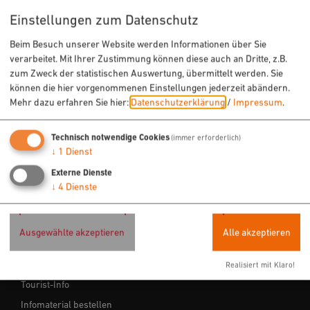
Radfahren
Einstellungen zum Datenschutz
Wandern
Beim Besuch unserer Website werden Informationen über Sie
Freizeit
verarbeitet. Mit Ihrer Zustimmung können diese auch an Dritte, z.B.
zum Zweck der statistischen Auswertung, übermittelt werden. Sie
Sehenswertes
können die hier vorgenommenen Einstellungen jederzeit abändern.
Veranstaltungen
Mehr dazu erfahren Sie hier:
Datenschutzerklärung
/
Impressum
.
Technisch notwendige Cookies
(immer erforderlich)
ÜBERNACHTEN & EINKEHREN
↓
1
Dienst
Hotels
Externe Dienste
↓
4
Dienste
Ferienwohnungen
Gastronomie
Ausgewählte akzeptieren
Alle akzeptieren
SERVICE
Realisiert mit Klaro!
Tourist-Info
Infomaterial bestellen