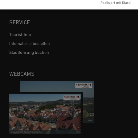
Gastronomie
Realisiert mit Klaro!
SERVICE
Tourist-Info
Infomaterial bestellen
Stadtführung buchen
WEBCAMS