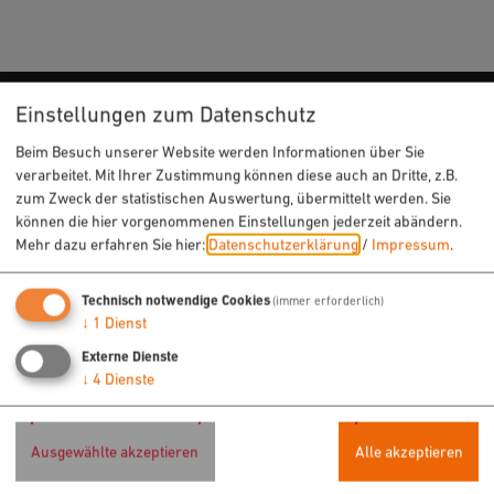
Einstellungen zum Datenschutz
URLAUB & FREIZEIT
Beim Besuch unserer Website werden Informationen über Sie
verarbeitet. Mit Ihrer Zustimmung können diese auch an Dritte, z.B.
Radfahren
zum Zweck der statistischen Auswertung, übermittelt werden. Sie
Wandern
können die hier vorgenommenen Einstellungen jederzeit abändern.
Mehr dazu erfahren Sie hier:
Datenschutzerklärung
/
Impressum
.
Freizeit
Sehenswertes
Technisch notwendige Cookies
(immer erforderlich)
Veranstaltungen
↓
1
Dienst
Externe Dienste
↓
4
Dienste
ÜBERNACHTEN & EINKEHREN
Hotels
Ausgewählte akzeptieren
Alle akzeptieren
Ferienwohnungen