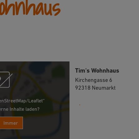
ohnhaus
Tim's Wohnhaus
Kirchengasse 6
92318 Neumarkt
enStreetMap/Leaflet“
0151 29681687
erne Inhalte laden?
Immer