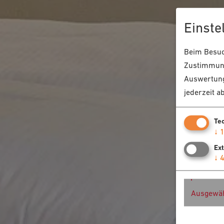
Einste
Beim Besuch
Zustimmung
Auswertung
jederzeit a
Te
↓
Ex
↓
Ausgewäh