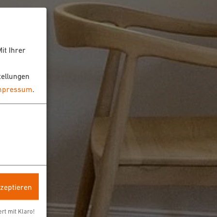
it Ihrer
tellungen
mpressum
.
kzeptieren
ert mit Klaro!