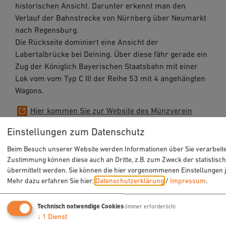
historischen Ansicht. Darunter erkennt man den
Verlauf der Bahnstrecke von Nürnberg über Neumarkt
nach Regensburg.
Die Rückseite dominiert eine Ansicht der
Labertalbrücke bei Deining. Über diese fähr gerade ein
Zug der Königlich Bayerischen Staatsbahn mit einer
Lok vom vom Typ C III der Reihe 53 mit 4 angehängten
Wagons.
Hier kommen Sie zur Website des Münzverein
Neumarkt mit weiteren Informationen:
Einstellungen zum Datenschutz
Beim Besuch unserer Website werden Informationen über Sie verarbeitet
Zustimmung können diese auch an Dritte, z.B. zum Zweck der statistis
Sponsoren:
übermittelt werden. Sie können die hier vorgenommenen Einstellungen 
Mehr dazu erfahren Sie hier:
Datenschutzerklärung
/
Impressum
.
Technisch notwendige Cookies
(immer erforderlich)
↓
1
Dienst