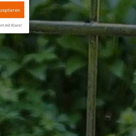
kzeptieren
ert mit Klaro!