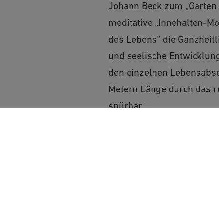
Johann Beck zum „Garten d
meditative „Innehalten-M
des Lebens“ die Ganzheitl
und seelische Entwicklung
den einzelnen Lebensabsc
Metern Länge durch das r
spürbar.
Möchten Sie von „Op