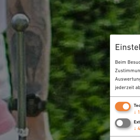
Einste
Beim Besuch
Zustimmung
Auswertung
jederzeit a
Te
↓
Ex
↓