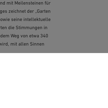
nd mit Meilensteinen für
ges zeichnet der „Garten
wie seine intellektuelle
rten die Stimmungen in
f dem Weg von etwa 340
ird, mit allen Sinnen
rist-Information