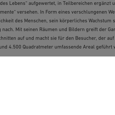
es Lebens“ aufgewertet, in Teilbereichen ergänzt u
omente“ versehen. In Form eines verschlungenen We
ichkeit des Menschen, sein körperliches Wachstum so
 nach. Mit seinen Räumen und Bildern greift der Ga
hnitten auf und macht sie für den Besucher, der au
und 4.500 Quadratmeter umfassende Areal geführt w
Amt für Touristik - Tou
Rathausplatz 1
92318 Neumarkt
enStreetMap/Leaflet“