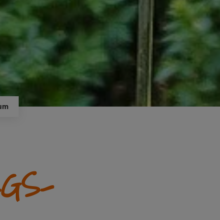
aum
LGS-