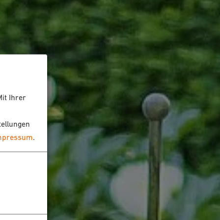
it Ihrer
tellungen
mpressum
.