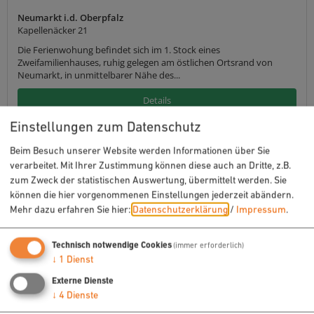
Neumarkt i.d. Oberpfalz
Kapellenäcker 21
Die Ferienwohung befindet sich im 1. Stock eines
Zweifamilienhauses, ruhig gelegen am östlichen Ortsrand von
Neumarkt, in unmittelbarer Nähe des...
Details
Einstellungen zum Datenschutz
Beim Besuch unserer Website werden Informationen über Sie
verarbeitet. Mit Ihrer Zustimmung können diese auch an Dritte, z.B.
zum Zweck der statistischen Auswertung, übermittelt werden. Sie
können die hier vorgenommenen Einstellungen jederzeit abändern.
Mehr dazu erfahren Sie hier:
Datenschutzerklärung
/
Impressum
.
Technisch notwendige Cookies
(immer erforderlich)
↓
1
Dienst
Externe Dienste
↓
4
Dienste