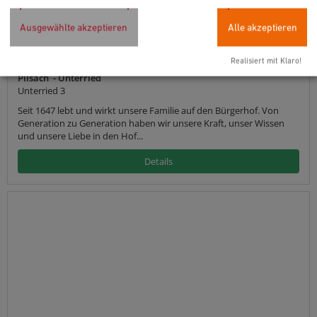
Ausgewählte akzeptieren
Alle akzeptieren
Hollweck´s Landoase
Realisiert mit Klaro!
Pilsach - Unterried
Unterried 3
Seit 1647 lebt und wirkt unsere Familie auf den Bürgerhof. Von
Generation zu Generation haben wir unsere Kraft, unser Wissen
und unsere Liebe in den Hof...
Details