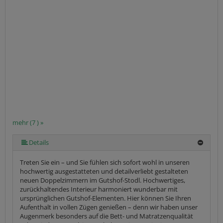
mehr (7 ) »
mehr (7 ) »
mehr (7 ) »
mehr (7 ) »
Details
Treten Sie ein – und Sie fühlen sich sofort wohl in unseren
hochwertig ausgestatteten und detailverliebt gestalteten
neuen Doppelzimmern im Gutshof-Stodl. Hochwertiges,
zurückhaltendes Interieur harmoniert wunderbar mit
ursprünglichen Gutshof-Elementen. Hier können Sie Ihren
Aufenthalt in vollen Zügen genießen – denn wir haben unser
Augenmerk besonders auf die Bett- und Matratzenqualität