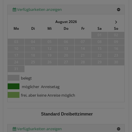
Verfügbarkeiten anzeigen
August 2026
Mo
Di
Mi
Do
Fr
Sa
So
01
02
03
04
05
06
07
08
09
10
11
12
13
14
15
16
17
18
19
20
21
22
23
24
25
26
27
28
29
30
31
belegt
möglicher Anreisetag
frei, aber keine Anreise möglich
Standard Dreibettzimmer
Verfügbarkeiten anzeigen