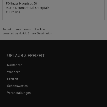
Pöllinger Hauptstr. 50
92318
Neumarkt i.d. Oberpfalz
OT Pölling
Kontakt
|
Impressum
|
Drucken
powered by Holidu Smart Destination
URLAUB & FREIZEIT
Radfahren
Wandern
Freizeit
Sehenswertes
Veranstaltungen