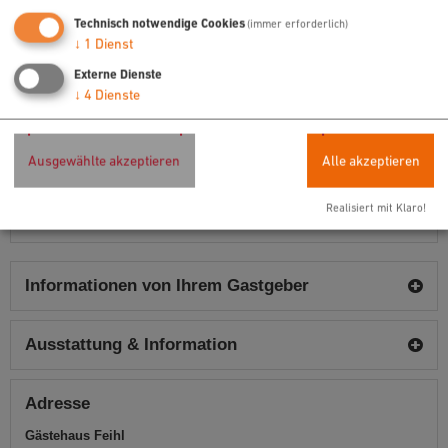
03
04
05
06
07
08
09
Technisch notwendige Cookies
(immer erforderlich)
10
11
12
13
14
15
16
↓
1
Dienst
17
18
19
20
21
22
23
Externe Dienste
24
25
26
27
28
29
30
↓
4
Dienste
31
belegt
Ausgewählte akzeptieren
Alle akzeptieren
möglicher Anreisetag
frei, aber keine Anreise möglich
Realisiert mit Klaro!
Informationen von Ihrem Gastgeber
Ausstattung & Information
Adresse
Gästehaus Feihl