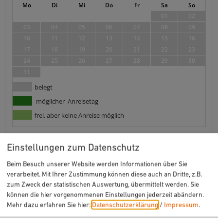
Mo
Di
Mi
Do
Fr
Sa
So
01
02
03
04
05
06
07
08
09
10
11
12
13
14
15
16
17
18
19
20
21
22
23
24
25
26
27
28
29
30
31
belegt
möglicher Anreisetag
frei, aber keine Anreise möglich
Einstellungen zum Datenschutz
Standard Vierbettzimmer
Beim Besuch unserer Website werden Informationen über Sie
Verfügbarkeiten anzeigen
verarbeitet. Mit Ihrer Zustimmung können diese auch an Dritte, z.B.
zum Zweck der statistischen Auswertung, übermittelt werden. Sie
August 2026
können die hier vorgenommenen Einstellungen jederzeit abändern.
Mo
Di
Mi
Do
Fr
Sa
So
Mehr dazu erfahren Sie hier:
Datenschutzerklärung
/
Impressum
.
01
02