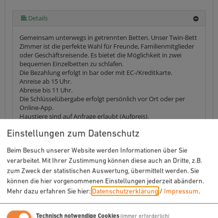
Details
Gemeinsam unterwegs in getrennten Betten. Unser Twin-Bett
Zimmer ist die perfekte Wahl für Freunde, Familienmitglieder
oder Geschäftsreisende. Es bietet die Möglichkeit in zwei
bequemen Einzelbetten zu schlafen.
Die Bezahlung erfolgt in bar oder mit EC-/Kreditkarte.
Anreise ab 15 Uhr.
Abreise bis 11 Uhr.
Die Schlüsselübergabe erfolgt persönlich vor Ort oder per
Online-App.
Haustiere sind auf Anfrage erlaubt (Aufpreis).
Babybett: vorhanden (Aufpreis:0 €)
Einstellungen zum Datenschutz
Zustellbett: nicht vorhanden
Verpflegungsangebote: Frühstück
Beim Besuch unserer Website werden Informationen über Sie
Ausstattung:
1 Schlafraum, Bettwäsche vorhanden,
verarbeitet. Mit Ihrer Zustimmung können diese auch an Dritte, z.B.
Fernseher, Französisches Bett, Fußende der Betten offen,
zum Zweck der statistischen Auswertung, übermittelt werden. Sie
Föhn, Größe in m²: 20, Handtücher vorhanden, Heizung,
können die hier vorgenommenen Einstellungen jederzeit abändern.
Klimaanlage im Zimmer, Kosmetikspiegel, Rauchmelder,
Mehr dazu erfahren Sie hier:
Datenschutzerklärung
/
Impressum
.
Schreibtisch
Sanitär:
Dusche, Separates WC, WC, WC und
Dusche und Bad
Lage:
Haupthaus, Neubau
Technisch notwendige Cookies
(immer erforderlich)