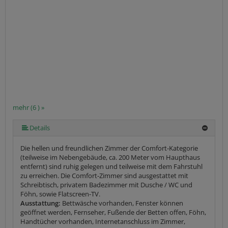
mehr (6 ) »
mehr (6 ) »
mehr (6 ) »
Details
Die hellen und freundlichen Zimmer der Comfort-Kategorie
(teilweise im Nebengebäude, ca. 200 Meter vom Haupthaus
entfernt) sind ruhig gelegen und teilweise mit dem Fahrstuhl
zu erreichen. Die Comfort-Zimmer sind ausgestattet mit
Schreibtisch, privatem Badezimmer mit Dusche / WC und
Föhn, sowie Flatscreen-TV.
Ausstattung:
Bettwäsche vorhanden, Fenster können
geöffnet werden, Fernseher, Fußende der Betten offen, Föhn,
Handtücher vorhanden, Internetanschluss im Zimmer,