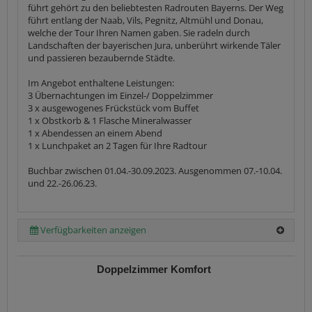
führt gehört zu den beliebtesten Radrouten Bayerns. Der Weg
führt entlang der Naab, Vils, Pegnitz, Altmühl und Donau,
welche der Tour Ihren Namen gaben. Sie radeln durch
Landschaften der bayerischen Jura, unberührt wirkende Täler
und passieren bezaubernde Städte.
Im Angebot enthaltene Leistungen:
3 Übernachtungen im Einzel-/ Doppelzimmer
3 x ausgewogenes Frückstück vom Buffet
1 x Obstkorb & 1 Flasche Mineralwasser
1 x Abendessen an einem Abend
1 x Lunchpaket an 2 Tagen für Ihre Radtour
Buchbar zwischen 01.04.-30.09.2023. Ausgenommen 07.-10.04.
und 22.-26.06.23.
Verfügbarkeiten anzeigen
Doppelzimmer Komfort