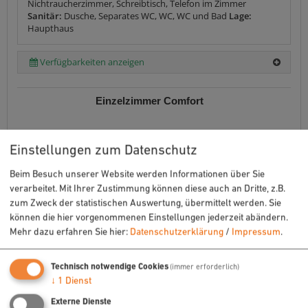
Nichtraucherzimmer, Schreibtisch, Telefon im Zimmer
Sanitär:
Dusche, Separates WC, WC, WC und Bad
Lage:
Haupthaus
Verfügbarkeiten anzeigen
Einzelzimmer Comfort
Einstellungen zum Datenschutz
Beim Besuch unserer Website werden Informationen über Sie
verarbeitet. Mit Ihrer Zustimmung können diese auch an Dritte, z.B.
zum Zweck der statistischen Auswertung, übermittelt werden. Sie
können die hier vorgenommenen Einstellungen jederzeit abändern.
Mehr dazu erfahren Sie hier:
Datenschutzerklärung
/
Impressum
.
Technisch notwendige Cookies
(immer erforderlich)
↓
1
Dienst
mehr (6 ) »
Externe Dienste